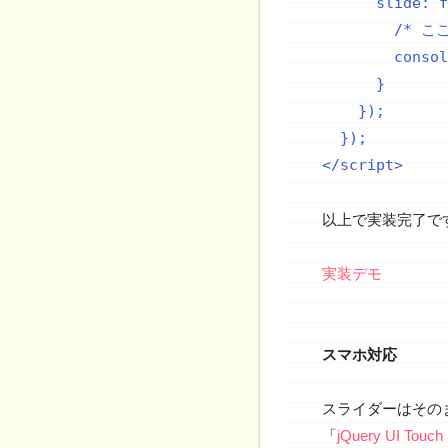
      slide: f
        /* 
        consol
      }

    });

  });

以上で実装完了で
実装デモ
スマホ対応
スライダーはその
「
jQuery UI Touch