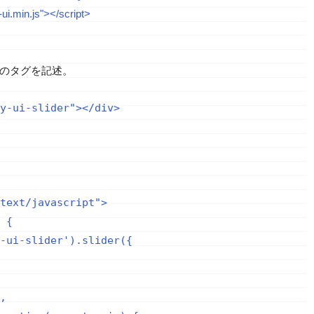
-ui.min.js"></script>
以下のタグを記述。
text/javascript">

 {

-ui-slider').slider({

,
