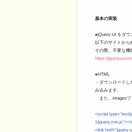
基本の実装
●jQuery UI を
以下のサイトからjQ
その際、不要な機
https://jqueryui.com
●HTML
・ダウンロードした
み込みます。
また、image
<script type="text/j
1/jquery.min.js"></
<link href="jquery-u