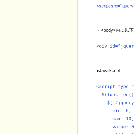
<script src="jquery
・<body>内に
●JavaScript
<script type="
  $(function()
    $('#jquery
      min: 0,

      max: 10,

      value: 0